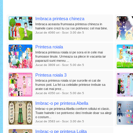
Imbraca printesa chineza
Imbraca aceasta frumoasa printesa chineza in
hainele care crezi tu ca i se potrivesc cel mai bine.
Jucat de 4060 ori - Scor: 3.00 din 5
Printesa roiala
Imbraca printesa roiala si pe sora ei in cele mai
frumoase tinute. Urmeaza sa plece in vacanta iar
paparazii sunt mereu ...
Jucat de 3809 ori - Scor: 5.00 din 5
Printesa roiala 3
Imbraca printesa roiala si pe surorile ei cat de
frumos poti. La fel ca celelalte printese trebuie sa
arate cat mai prez...
Jucat de 4350 ori - Scor: 5.00 din 5
Imbrac-o pe printesa Abella
Imbrac-o pe printesa Abella conform stilului ei clasic.
Toate hainele i se potrivesc deci trebuie doar sa alegi
o costum...
Jucat de 3583 ori - Scor: 3.00 din 5
Imbrac-o pe printesa Lolita