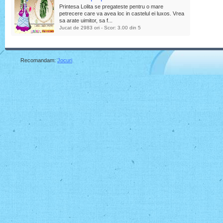
Printesa Lolita se pregateste pentru o mare
petrecere care va avea loc in castelul ei luxos. Vrea
sa arate uimitor, sa f...
Jucat de 2983 ori - Scor: 3.00 din 5
Recomandam:
Jocuri