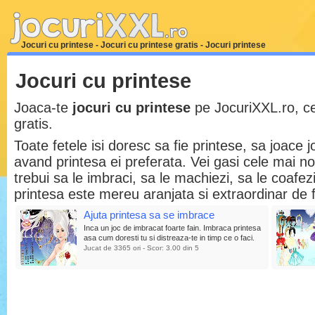
Jocuri cu printese - Jocuri cu printese gratis - Jocuri printese
Jocuri cu printese
Joaca-te
jocuri cu printese
pe JocuriXXL.ro, ce
gratis.
Toate fetele isi doresc sa fie printese, sa joace j
avand printesa ei preferata. Vei gasi cele mai noi
trebui sa le imbraci, sa le machiezi, sa le coafez
printesa este mereu aranjata si extraordinar de
Ajuta printesa sa se imbrace
Inca un joc de imbracat foarte fain. Imbraca printesa
asa cum doresti tu si distreaza-te in timp ce o faci.
Jucat de 3365 ori - Scor: 3.00 din 5