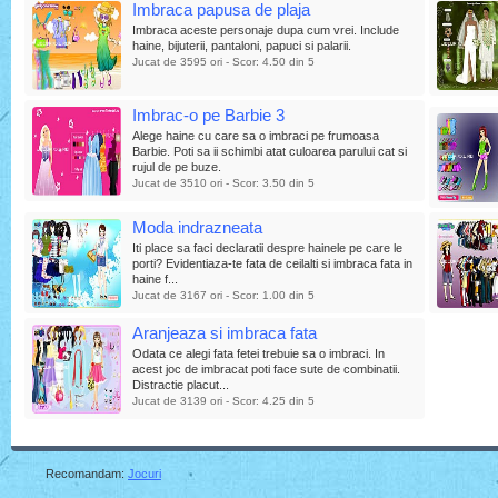
Imbraca papusa de plaja
Imbraca aceste personaje dupa cum vrei. Include
haine, bijuterii, pantaloni, papuci si palarii.
Jucat de 3595 ori - Scor: 4.50 din 5
Imbrac-o pe Barbie 3
Alege haine cu care sa o imbraci pe frumoasa
Barbie. Poti sa ii schimbi atat culoarea parului cat si
rujul de pe buze.
Jucat de 3510 ori - Scor: 3.50 din 5
Moda indrazneata
Iti place sa faci declaratii despre hainele pe care le
porti? Evidentiaza-te fata de ceilalti si imbraca fata in
haine f...
Jucat de 3167 ori - Scor: 1.00 din 5
Aranjeaza si imbraca fata
Odata ce alegi fata fetei trebuie sa o imbraci. In
acest joc de imbracat poti face sute de combinatii.
Distractie placut...
Jucat de 3139 ori - Scor: 4.25 din 5
Recomandam:
Jocuri