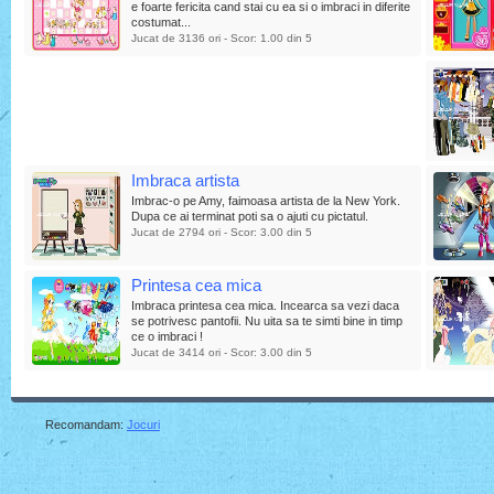
e foarte fericita cand stai cu ea si o imbraci in diferite
costumat...
Jucat de 3136 ori - Scor: 1.00 din 5
Imbraca artista
Imbrac-o pe Amy, faimoasa artista de la New York.
Dupa ce ai terminat poti sa o ajuti cu pictatul.
Jucat de 2794 ori - Scor: 3.00 din 5
Printesa cea mica
Imbraca printesa cea mica. Incearca sa vezi daca
se potrivesc pantofii. Nu uita sa te simti bine in timp
ce o imbraci !
Jucat de 3414 ori - Scor: 3.00 din 5
Recomandam:
Jocuri