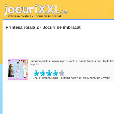
Printesa roiala 2 - Jocuri de imbracat
Printesa roiala 2 - Jocuri de imbracat
Imbraca printesa roiala si pe surorile ei cat de frumos poti. Toate
la palat.
Jocul Printesa roiala 2 a primit nota
4.00
din
5
bazat pe
2
voturi