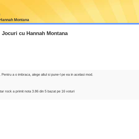
u Hannah Montana
- Jocuri cu Hannah Montana
entru a o imbraca, alege altul si pune-l pe ea in acelasi mod.
ar rock a primit nota
3.86
din
5
bazat pe
16
voturi