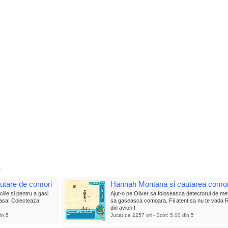
utare de comori
Hannah Montana si cautarea comor
iile si pentru a gasi
Ajut-o pe Oliver sa foloseasca detectorul de met
clasa! Colecteaza
sa gaseasca comoara. Fii atent sa nu te vada 
din avion !
in 5
Jucat de 2257 ori - Scor: 5.00 din 5