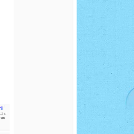
ii
al si
Rico